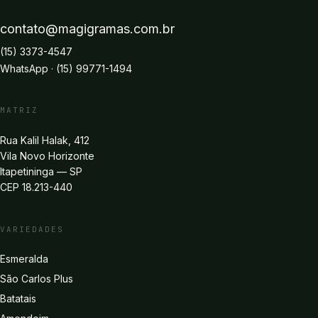
contato@magigramas.com.br
(15) 3373-4547
WhatsApp ·
(15) 99771-1494
MATRIZ
Rua Kalil Halak, 412
Vila Novo Horizonte
Itapetininga
—
SP
CEP
18.213-440
VARIEDADES
Esmeralda
São Carlos Plus
Batatais