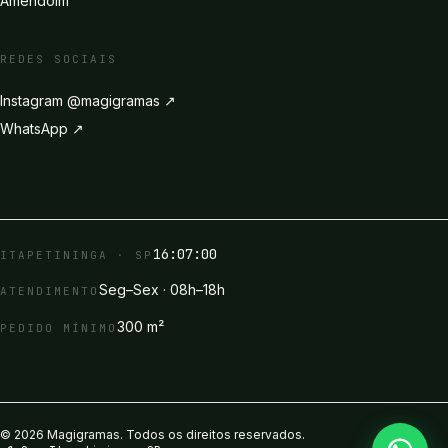
Amendoim
REDES SOCIAIS
Instagram
@magigramas
↗
WhatsApp ↗
16:07:00
ITAPETININGA · SP
Seg–Sex · 08h–18h
ATENDIMENTO
300 m²
PEDIDO MÍNIMO
©
2026
Magigramas
. Todos os direitos reservados.