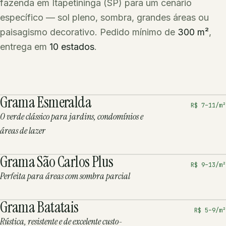
fazenda em Itapetininga (SP) para um cenário
específico — sol pleno, sombra, grandes áreas ou
paisagismo decorativo. Pedido mínimo de
300 m²
,
entrega em
10
estados
.
Grama Esmeralda
R$
7
–
11
/m²
O verde clássico para jardins, condomínios e
áreas de lazer
Grama São Carlos Plus
R$
9
–
13
/m²
Perfeita para áreas com sombra parcial
Grama Batatais
R$
5
–
9
/m²
Rústica, resistente e de excelente custo-